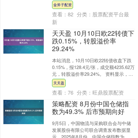
嘉诚转债信用级别为“AA-....
金斧子配资
查看：
82
分类：
股票配资平台最
新
天天盈 10月10日欧22转债下
跌0.15%，转股溢价率
29.24%
本站消息，10月10日欧22转债收盘下跌
0.15%，报128.4元/张，成交额4235.62万
元，转股溢价率29.24%。 资料显示，欧
22转债信用级别为“AA....
天天盈
查看：
76
分类：
旺鼎股票配资
策略配资 8月份中国仓储指
数为49.3% 后市预期向好
9月5日，中国物流与采购联合会与中储
发展股份有限公司联合调查发布数据显
示，2025年8月份，中国仓储指数为