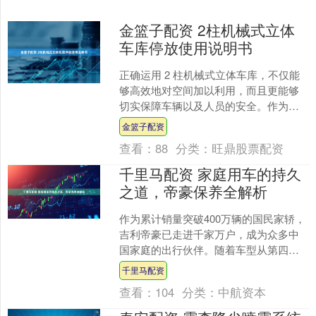
金篮子配资 2柱机械式立体
车库停放使用说明书
正确运用 2 柱机械式立体车库，不仅能
够高效地对空间加以利用，而且更能够
切实保障车辆以及人员的安全。作为四
川莱贝停车设备有限公司的技术人员，
金篮子配资
我常常目睹因操作不正....
查看：
88
分类：
旺鼎股票配资
千里马配资 家庭用车的持久
之道，帝豪保养全解析
作为累计销量突破400万辆的国民家轿，
吉利帝豪已走进千家万户，成为众多中
国家庭的出行伙伴。随着车型从第四代
帝豪进化至全新一代，其产品力全面跃
千里马配资
升的同时，如何在后续....
查看：
104
分类：
中航资本