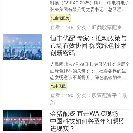
料展（CSEAC 2025）期间，中电科电子
装备集团有限公司党委书记、总经理王
平表示，国内半导体装备已进入“战国时
汇鑫投配资
代”，其中泛....
查看：
146
分类：
旺鼎股票配资
恒丰优配 专家：推动政策与
市场有效协同 探究绿色技术
创新密码
人民网北京7月29日电 在经济社会发展全
面绿色转型的关键阶段，社会各界的生
态文明意识不断提升、绿色低碳的生产
和生活方式深入人心。 当前，围绕如何
恒丰优配
激发全社会共同呵....
查看：
190
分类：
股票配资平台最
新
金猪配资 直击WAIC现场：
中国科技如何将童年幻想照
进现实？