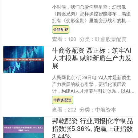
小时候，我们总爱仰望星空：幻想像
《四驱兄弟》那样操控智能赛车，渴望
拥有《变形金刚》里能变形战斗的机械
伙伴，甚至梦想戴上哆啦A梦的竹蜻蜓自
金猪配资
由飞翔。 如今，这些天马....
查看：
190
分类：
旺鼎股票配资
牛商务配资 聂正标：筑牢AI
人才根基 赋能新质生产力发
展
人民网北京7月29日电 “AI人才是新质生
产力发展的核心引擎，要强化顶层设
计，构建AI人才培养与引进体系，以AI技
术驱动训后跟踪，构建人才培养闭
牛商务配资
环。”在2025....
查看：
202
分类：
中航资本
邦乾配资 行业周报|化学制品
指数涨5.36%, 跑赢上证指数
3.44%