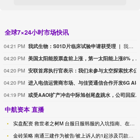
全球7×24小时市场快讯
04:21 PM
我武生物：S01D片临床试验申请获受理
我武生物公告，公司近日获得国家药品监督管理局发出的《受理通知书》，S01D片药物临床试验申请已获正式受理。该药品注册分类为化学药品1类，拟用于耐药肺结核成人患者的治疗。截至公告披露日，国内外尚未有相同化学药物获批上市。
04:20 PM
美国太阳能股票盘前上涨，第一太阳能上涨8%，太阳能边缘科技上涨2.4%；景顺太阳能交易型开放式指数基金上涨1
04:20 PM
安联首席执行官表示：我们未
04:20 PM
进入电信运营商市场、与佳贤通信合作开发6G AI-RAN
04:19 PM
或受AAOI扩产冲击中际旭创尾盘跳水，公司回应：公司7月订单指引至
中航资本 直播
实盘配资 救世者之树M 台服日服韩服的入坑指南、在哪下载更新
金砖策略 南通三建作为被告/被上诉人的1起涉及罚款的诉讼将于