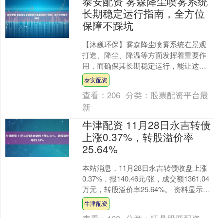
泰安配资 雾森降尘喷雾系统
长期稳定运行指南，全方位
保障不踩坑
【沐巍环保】雾森降尘喷雾系统在景观
打造、降尘、降温等方面发挥着重要作
用，而确保其长期稳定运行，能让这些
功能持续为我们服务。要达成这一目
泰安配资
标，需要从多个方面入手。 ....
查看：
206
分类：
股票配资平台最
新
牛津配资 11月28日永吉转债
上涨0.37%，转股溢价率
25.64%
本站消息，11月28日永吉转债收盘上涨
0.37%，报140.46元/张，成交额1361.04
万元，转股溢价率25.64%。 资料显示，
永吉转债信用级别为“AA-....
牛津配资