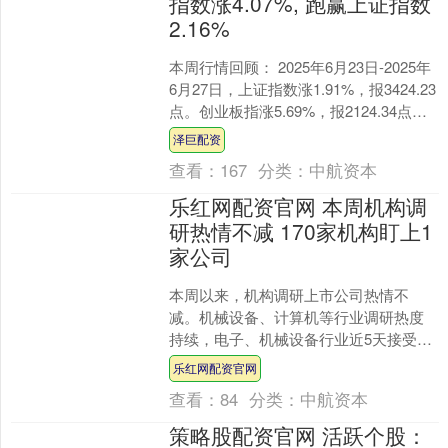
指数涨4.07%, 跑赢上证指数
2.16%
本周行情回顾： 2025年6月23日-2025年
6月27日，上证指数涨1.91%，报3424.23
点。创业板指涨5.69%，报2124.34点。
深证成指涨3.7....
泽巨配资
查看：
167
分类：
中航资本
乐红网配资官网 本周机构调
研热情不减 170家机构盯上1
家公司
本周以来，机构调研上市公司热情不
减。机械设备、计算机等行业调研热度
持续，电子、机械设备行业近5天接受调
研机构家数位居前列，相关上市公司被
乐红网配资官网
调研频率较高。 本周（1....
查看：
84
分类：
中航资本
策略股配资官网 活跃个股：