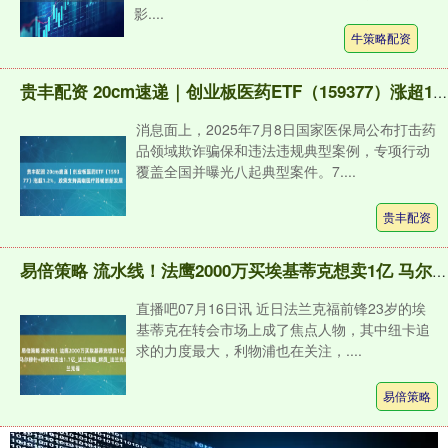
影....
牛策略配资
贵丰配资 20cm速递｜创业板医药ETF（159377）涨超1.2%，政策支持高端医疗器械创新发展
消息面上，2025年7月8日国家医保局公布打击药
品领域欺诈骗保和违法违规典型案例，专项行动
覆盖全国并曝光八起典型案件。7....
贵丰配资
易倍策略 流水线！法鹰2000万买埃基蒂克想卖1亿 马尔穆什+穆阿尼卖出1.7亿_法兰克福_球员_法兰克福
直播吧07月16日讯 近日法兰克福前锋23岁的埃
基蒂克在转会市场上成了焦点人物，其中纽卡追
求的力度最大，利物浦也在关注，....
易倍策略