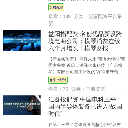
49.3%，较7月份回落0.8个百分点。 中储
策略配资
发展股份....
查看：
182
分类：
股票配资平台最
新
益阳指配资 名创优品新设跨
境电商公司；横琴消费连续
六个月增长丨横琴财报
【新品实验室】 深绎未来“葡语大模型”获
国家备案 近日，深绎未来科技（广东横
琴）有限公司自主研发的“深绎未来葡语
大模型”正式通过国家网信办生成式人工
益阳指配资
智能服务备案....
查看：
76
分类：
中航资本
汇鑫投配资 中国电科王平：
国内半导体装备已进入“战国
时代”
在第十三届半导体设备与核心部件及材